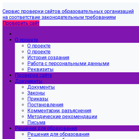
Сервис проверки сайтов образовательных организаций
на соответствие законодательным требованиям
Проверить сайт
О проекте
О проекте
О проекте
История создания
Работа с персональными данными
Реквизиты
Проверка сайта
Документы
Документы
Законы
Приказы
Постановления
Комментарии, разъяснения
Методические рекомендации
Письма
Решения для образования
Решения для образования