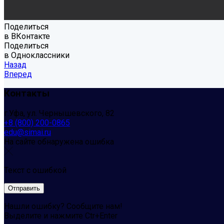
Поделиться
в ВКонтакте
Поделиться
в Одноклассники
Назад
Вперед
Контакты
г.Уфа, ул. Чернышевского, 82
+8 (800) 200-0865
edu@simai.ru
На сайте обнаружена ошибка
Текст с ошибкой
Нашли ошибку? Сообщите нам!
Выделите и нажмите Ctr+Enter