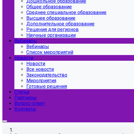
Дошкольное образование
Общее образование
Среднее специальное образование
Высшее образование
Дополнительное образование
Решения для регионов
Научные организации
Вебинары
Вебинары
Список мероприятий
Новости
Новости
Все новости
Законодательство
Мероприятия
Готовые решения
Статьи
Партнеры
Вопрос-ответ
Контакты