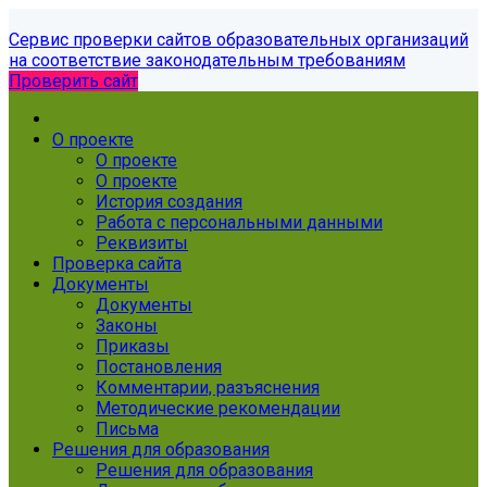
Сервис проверки сайтов образовательных организаций
на соответствие законодательным требованиям
Проверить сайт
О проекте
О проекте
О проекте
История создания
Работа с персональными данными
Реквизиты
Проверка сайта
Документы
Документы
Законы
Приказы
Постановления
Комментарии, разъяснения
Методические рекомендации
Письма
Решения для образования
Решения для образования