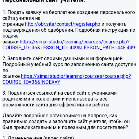
персональный сайт учителя.
1. Подать заявку на бесплатное создание персонального
сайта учителя на
странице
http://obr.site/contact/register.php
и получить
подтверждения об одобрении. Подробная инструкция по
подаче
заявки
https://simai.studio/learning/courses/course.php?
COURSE_ID=36&LESSON_ID=449&LESSON_PATH=448.449
2. Заполнить сайт своими данными и информацией.
Подробный учебный курс по заполнению сайта доступен
по
ссылке
https://simai.studio/learning/courses/course.php?
COURSE_ID=36&INDEX=Y
3. Поделиться ссылкой на свой сайт с учениками,
родителями и коллегами и использовать все
возможности сайта для эффективной работы.
Давайте подробнее остановимся на вопросе, как
правильно создать и заполнить сайт учителя, чтобы он
был привлекательным и полезным для посетителей?
1. Доменное имя (адрес сайта).