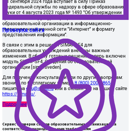
С 1 сентября 2024 года вступает в силу Приказ
Федеральной службы по надзору в сфере образования и
науки от 4 августа 2023 года № 1493 "Об утверждении
Требований к структуре официального сайта
образовательной организации в информационно-
телекоммуникационной сети "Интернет" и формату
Проверка сайта
представления информации".
В связи с этим в решения SIMAI-SF4 для
образовательных учреждений внесены важные
изменения. В сборку готовых решений теперь включен
модуль SIMAI-SF4: Сведения об образовательной
организации [simai.sveden].
Для получения консультации или по другим вопросам:
звоните по бесплатному номеру
8 (800) 2000-865
пишите на
edu@simai.ru
или в онлайн-чат на нашем сайте
https://simai.ru/
.
Подробнее
Сервис проверки сайтов образовательных организаций на
соответствие законодательным требованиям