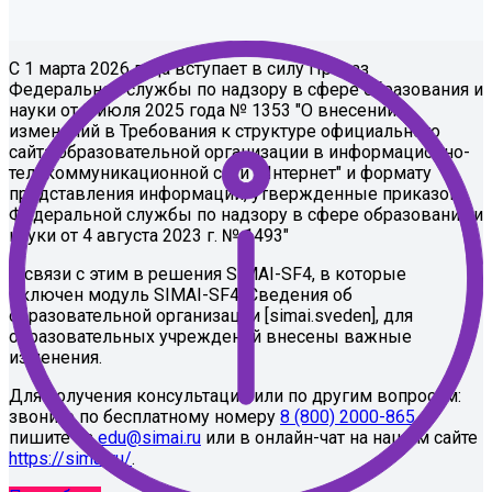
С 1 марта 2026 года вступает в силу Приказ
Федеральной службы по надзору в сфере образования и
науки от 3 июля 2025 года № 1353 "О внесении
изменений в Требования к структуре официального
сайта образовательной организации в информационно-
телекоммуникационной сети "Интернет" и формату
представления информации, утвержденные приказом
Федеральной службы по надзору в сфере образования и
науки от 4 августа 2023 г. № 1493"
В связи с этим в решения SIMAI-SF4, в которые
включен модуль SIMAI-SF4: Сведения об
образовательной организации [simai.sveden], для
образовательных учреждений внесены важные
изменения.
Для получения консультации или по другим вопросам:
звоните по бесплатному номеру
8 (800) 2000-865
пишите на
edu@simai.ru
или в онлайн-чат на нашем сайте
https://simai.ru/
.