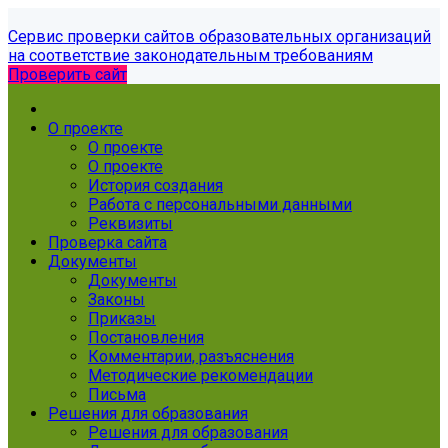
Сервис проверки сайтов образовательных организаций
на соответствие законодательным требованиям
Проверить сайт
О проекте
О проекте
О проекте
История создания
Работа с персональными данными
Реквизиты
Проверка сайта
Документы
Документы
Законы
Приказы
Постановления
Комментарии, разъяснения
Методические рекомендации
Письма
Решения для образования
Решения для образования