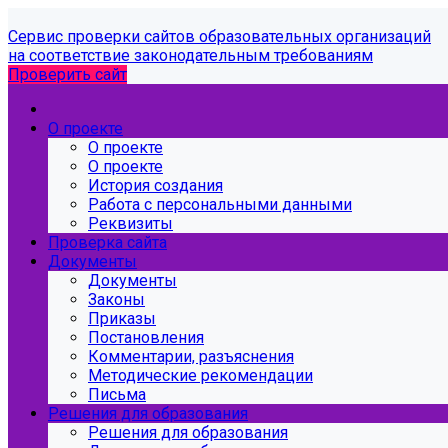
Сервис проверки сайтов образовательных организаций
на соответствие законодательным требованиям
Проверить сайт
О проекте
О проекте
О проекте
История создания
Работа с персональными данными
Реквизиты
Проверка сайта
Документы
Документы
Законы
Приказы
Постановления
Комментарии, разъяснения
Методические рекомендации
Письма
Решения для образования
Решения для образования