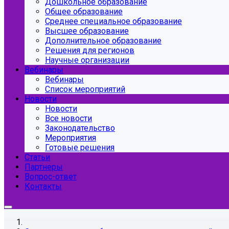
Дошкольное образование
Общее образование
Среднее специальное образование
Высшее образование
Дополнительное образование
Решения для регионов
Научные организации
Вебинары
Вебинары
Список мероприятий
Новости
Новости
Все новости
Законодательство
Мероприятия
Готовые решения
Статьи
Партнеры
Вопрос-ответ
Контакты