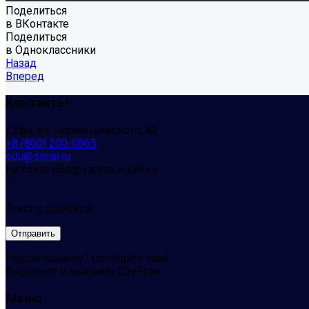
Поделиться
в ВКонтакте
Поделиться
в Одноклассники
Назад
Вперед
Контакты
г.Уфа, ул. Чернышевского, 82
+8 (800) 200-0865
edu@simai.ru
На сайте обнаружена ошибка
Текст с ошибкой
Нашли ошибку? Сообщите нам!
Выделите и нажмите Ctr+Enter
Меню